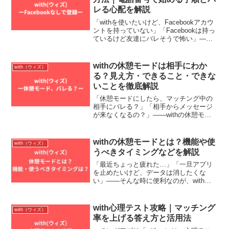
レる心配を解説
「withを使いたいけど、Facebookアカウ
ントを持っていない」「Facebookは持っ
ているけど友達にバレそうで怖い」——
この2つの不安を抱えている人は多いはず
です。結論から言うと、withはFacebook
がなくても登録できます。電...
withの休憩モードは相手にわか
with（ウィズ）
る？見え方・できること・できな
いことを徹底解説
「休憩モードにしたら、マッチング中の
相手にバレる？」「相手からメッセージ
が来なくなるの？」——withの休憩モー
ドを使う前に気になることをまとめて解
説します。 この記事でわかること withの
休憩モードとは何か・何ができて何がで
withの休憩モードとは？機能や使
with（ウィズ）
きないか 休...
うべきタイミングなどを解説
「最近ちょっと疲れた…」「一旦アプリ
を止めたいけど、データは消したくな
い」――そんな時に便利なのが、withの
休憩モードです。withの休憩モードは、
異性のお相手に対して、自分のプロフィ
ールを非公開にする機能。すべての異性
with心理テスト攻略｜マッチング
with（ウィズ）
を非公開にするので...
率を上げる答え方と活用法