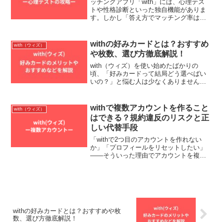
ッチングアプリ「with」には、心理テス
トや性格診断といった独自機能がありま
す。しかし「答え方でマッチング率は変
わるの？」「攻略法はあるの？」と疑問
に思う人も多いでしょう。この記事で
は、withの心理テストの仕組みと攻略法
withの好みカードとは？おすすめ
with（ウィズ）
を徹底解説します。...
や枚数、選び方徹底解説！
with（ウィズ）を使い始めたばかりの
頃、「好みカードって結局どう選べばい
いの？」と悩む人は少なくありません。
カードの種類が膨大で、何枚登録すべき
か、どう活用するのがベストなのか戸惑
いがちです。この記事では 好みカードの
withで複数アカウントを作ること
with（ウィズ）
しくみ・選択のポイン...
はできる？規約違反のリスクと正
しい代替手段
「withで2つ目のアカウントを作れない
か」「プロフィールをリセットしたい」
——そういった理由でアカウントを複数
持てないかと考える人がいます。結論か
ら言うと、withでの複数アカウント作成
は利用規約で明確に禁止されています。
この記事では、規...
withの好みカードとは？おすすめや枚
数、選び方徹底解説！