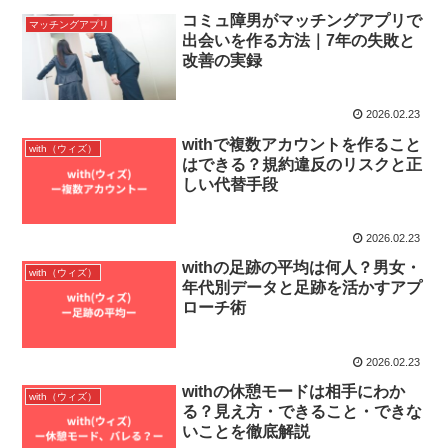
コミュ障男がマッチングアプリで
マッチングアプリ
出会いを作る方法｜7年の失敗と
改善の実録
2026.02.23
withで複数アカウントを作ること
with（ウィズ）
はできる？規約違反のリスクと正
しい代替手段
2026.02.23
withの足跡の平均は何人？男女・
with（ウィズ）
年代別データと足跡を活かすアプ
ローチ術
2026.02.23
withの休憩モードは相手にわか
with（ウィズ）
る？見え方・できること・できな
いことを徹底解説