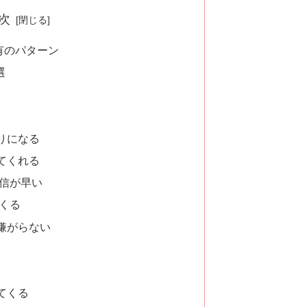
次
有のパターン
選
りになる
てくれる
返信が早い
てくる
嫌がらない
てくる