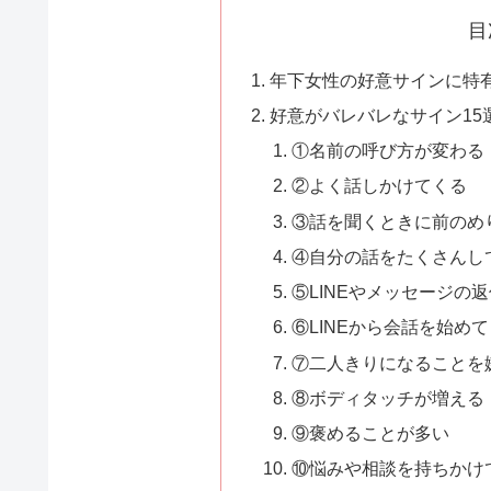
目
年下女性の好意サインに特
好意がバレバレなサイン15
①名前の呼び方が変わる
②よく話しかけてくる
③話を聞くときに前のめ
④自分の話をたくさんし
⑤LINEやメッセージの
⑥LINEから会話を始め
⑦二人きりになることを
⑧ボディタッチが増える
⑨褒めることが多い
⑩悩みや相談を持ちかけ